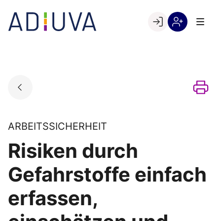
Skip
to
Go to landing page.
content
Willkommen
Registrierung
bei
per
ADIUVA
Kundennumme
ARBEITSSICHERHEIT
Risiken durch
Gefahrstoffe einfach
erfassen,