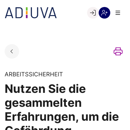
Skip
to
Go to landing page.
content
Willkommen
Registrierung
bei
per
ADIUVA
Kundennumme
ARBEITSSICHERHEIT
Nutzen Sie die
gesammelten
Erfahrungen, um die