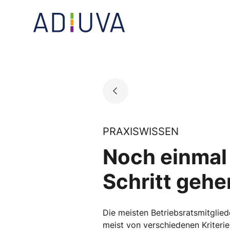
Skip
to
Go to landing page.
content
PRAXISWISSEN
Noch einmal
Schritt gehe
Die meisten Betriebsratsmitglied
meist von verschiedenen Kriterie