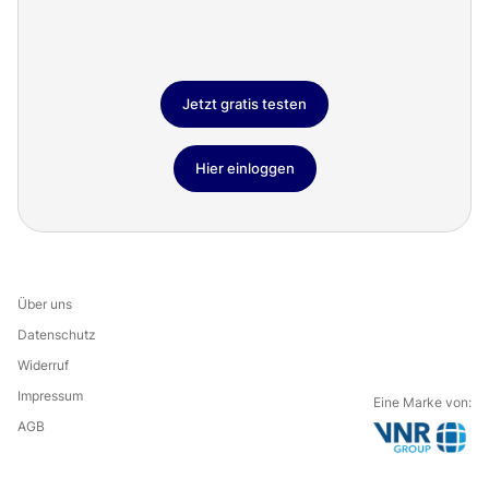
Jetzt gratis testen
Hier einloggen
Über uns
Datenschutz
Widerruf
Impressum
Eine Marke von:
AGB
G