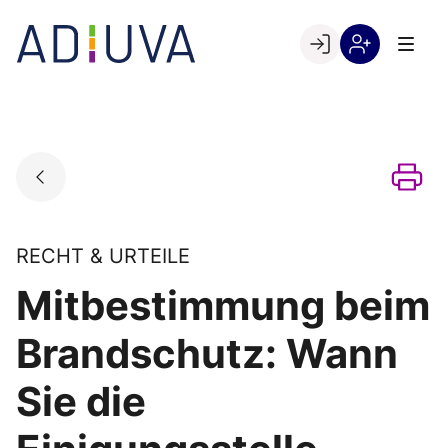
Skip
to
Go to landing page.
content
Willkommen
Registrierung
bei
per
ADIUVA
Kundennumme
RECHT & URTEILE
Mitbestimmung beim
Brandschutz: Wann
Sie die