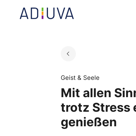
Skip
to
Go to landing page.
content
Geist & Seele
Mit allen Si
trotz Stress
genießen