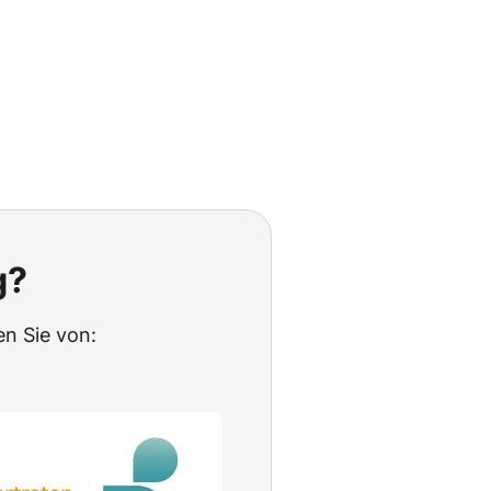
g?
en Sie von: