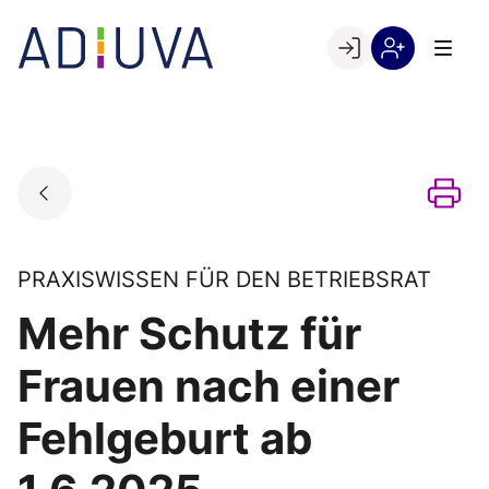
Skip
to
Go to landing page.
content
Willkommen
Registrierung
bei
per
ADIUVA
Kundennumme
PRAXISWISSEN FÜR DEN BETRIEBSRAT
Mehr Schutz für
Frauen nach einer
Fehlgeburt ab