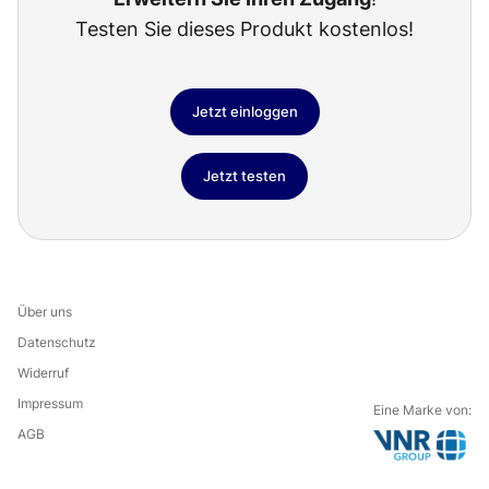
Testen Sie dieses Produkt kostenlos!
Jetzt einloggen
Jetzt testen
Über uns
Datenschutz
Widerruf
Impressum
Eine Marke von:
AGB
G