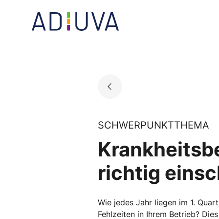
Skip
to
Go to landing page.
content
SCHWERPUNKTTHEMA
Krankheitsbe
richtig eins
Wie jedes Jahr liegen im 1. Quar
Fehlzeiten in Ihrem Betrieb? Die