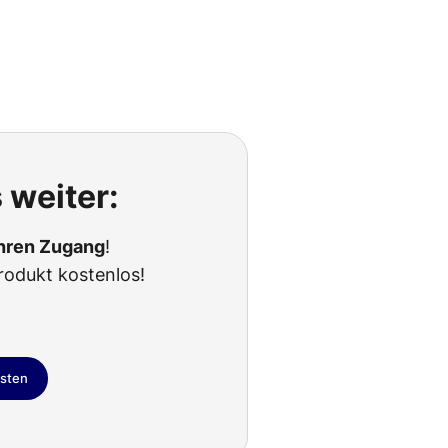
 weiter:
Ihren Zugang
!
rodukt kostenlos!
esten