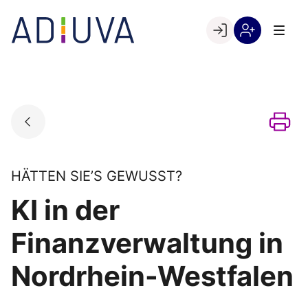
Skip
to
Go to landing page.
content
Willkommen
Registrierung
bei
per
ADIUVA
Kundennumme
HÄTTEN SIE’S GEWUSST?
KI in der
Finanzverwaltung in
Nordrhein-Westfalen