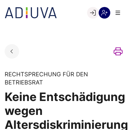
Skip
to
Go to landing page.
content
Willkommen
Registrierung
bei
per
ADIUVA
Kundennumme
RECHTSPRECHUNG FÜR DEN
BETRIEBSRAT
Keine Entschädigung
wegen
Altersdiskriminierung