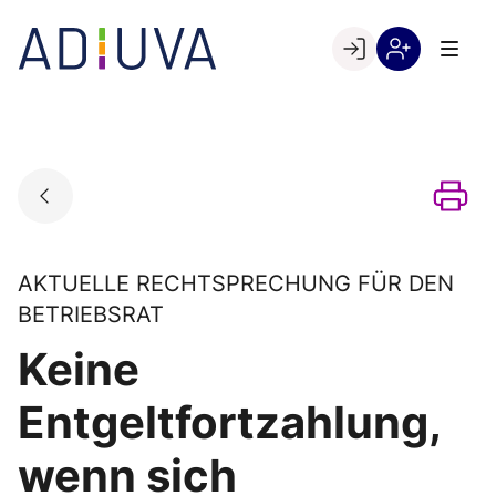
Skip
to
Go to landing page.
content
Willkommen
Registrierung
bei
per
ADIUVA
Kundennumme
AKTUELLE RECHTSPRECHUNG FÜR DEN
BETRIEBSRAT
Keine
Entgeltfortzahlung,
wenn sich