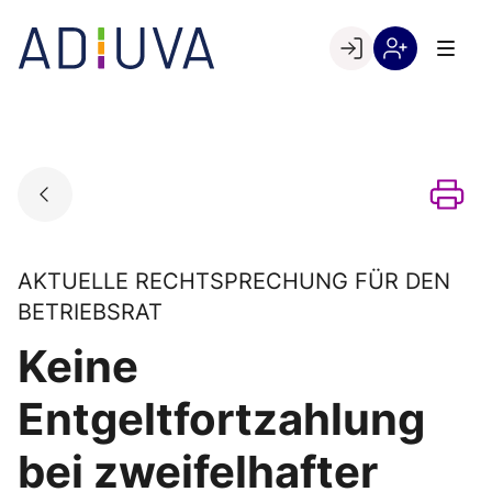
Skip
to
Go to landing page.
content
Willkommen
Registrierung
bei
per
ADIUVA
Kundennumme
AKTUELLE RECHTSPRECHUNG FÜR DEN
BETRIEBSRAT
Keine
Entgeltfortzahlung
bei zweifelhafter