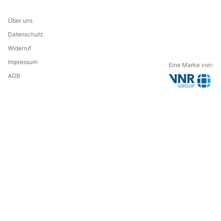
Über uns
Datenschutz
Widerruf
Impressum
Eine Marke von:
AGB
G
o
t
o
t
h
e
c
o
m
p