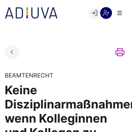
Skip
to
Go to landing page.
content
Willkommen
Registrierung
bei
per
ADIUVA
Kundennumme
BEAMTENRECHT
Keine
Disziplinarmaßnahme
wenn Kolleginnen