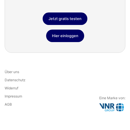
Jetzt gratis testen
Hier einloggen
Über uns
Datenschutz
Widerruf
Impressum
Eine Marke von:
AGB
G
o
t