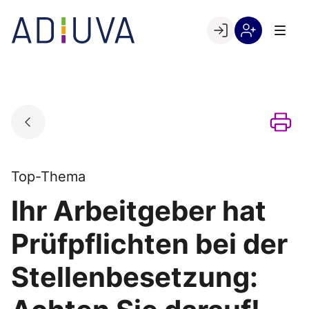
Skip
to
Go to landing page.
content
Willkommen
Registrierung
bei
per
ADIUVA
Kundennumme
Top-Thema
Ihr Arbeitgeber hat
Prüfpflichten bei der
Stellenbesetzung: