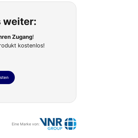
 weiter:
Ihren Zugang
!
rodukt kostenlos!
esten
Eine Marke von:
G