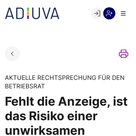
Skip
to
Go to landing page.
content
Willkommen
Registrierung
bei
per
ADIUVA
Kundennumme
AKTUELLE RECHTSPRECHUNG FÜR DEN
BETRIEBSRAT
Fehlt die Anzeige, ist
das Risiko einer
unwirksamen