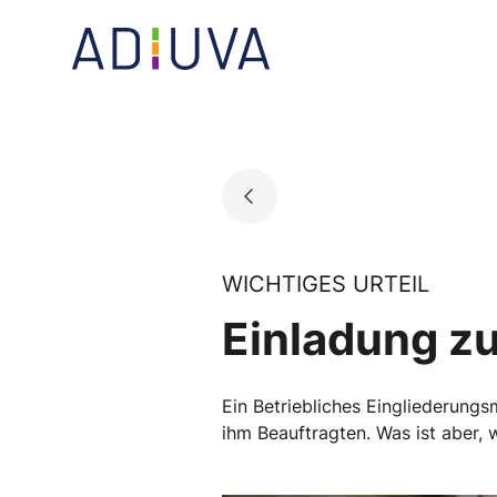
Skip
to
Go to landing page.
content
WICHTIGES URTEIL
Einladung z
Ein Betriebliches Eingliederun
ihm Beauftragten. Was ist aber,