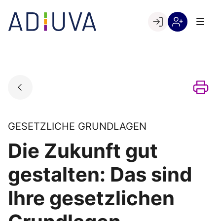
Skip
to
Go to landing page.
content
Willkommen
Registrierung
bei
per
ADIUVA
Kundennumme
GESETZLICHE GRUNDLAGEN
Die Zukunft gut
gestalten: Das sind
Ihre gesetzlichen