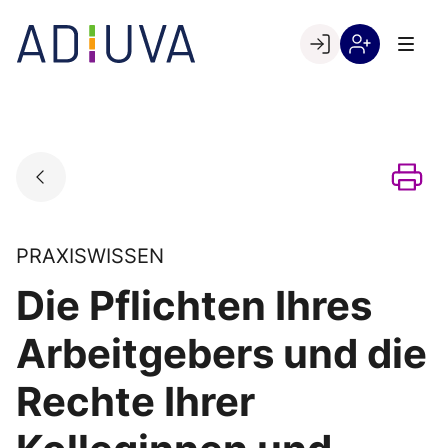
Skip
to
Go to landing page.
content
Willkommen
Registrierung
bei
per
ADIUVA
Kundennumme
PRAXISWISSEN
Die Pflichten Ihres
Arbeitgebers und die
Rechte Ihrer