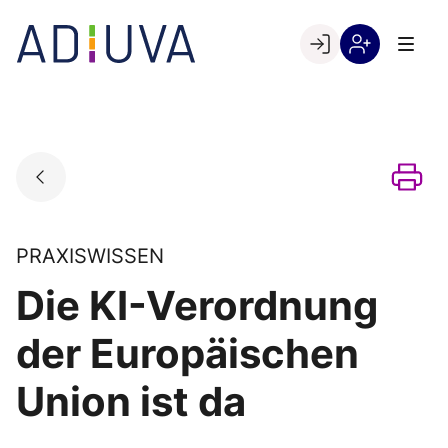
Skip
to
Go to landing page.
content
Willkommen
Registrierung
bei
per
ADIUVA
Kundennumme
PRAXISWISSEN
Die KI-Verordnung
der Europäischen
Union ist da