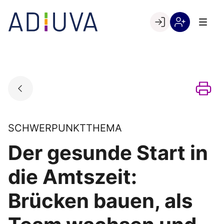
Skip
to
Go to landing page.
content
Willkommen
Registrierung
bei
per
ADIUVA
Kundennumme
SCHWERPUNKTTHEMA
Der gesunde Start in
die Amtszeit:
Brücken bauen, als