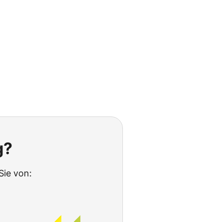
g?
Sie von: