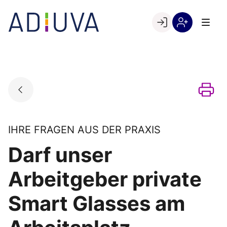
Skip
to
Go to landing page.
content
Willkommen
Registrierung
bei
per
ADIUVA
Kundennumme
IHRE FRAGEN AUS DER PRAXIS
Darf unser
Arbeitgeber private
Smart Glasses am