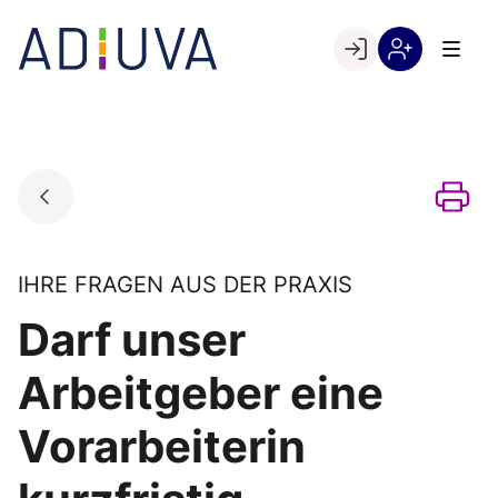
Skip
to
Go to landing page.
content
Willkommen
Registrierung
bei
per
ADIUVA
Kundennumme
IHRE FRAGEN AUS DER PRAXIS
Darf unser
Arbeitgeber eine
Vorarbeiterin