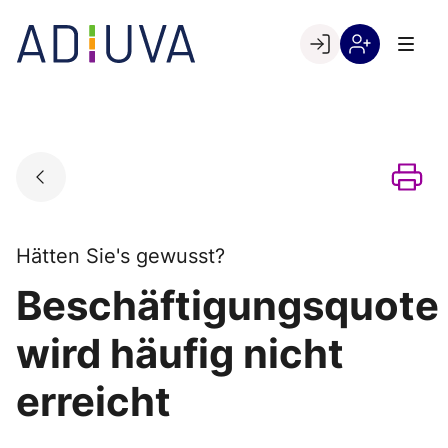
Skip
to
Go to landing page.
content
Willkommen
Registrierung
bei
per
ADIUVA
Kundennumme
Hätten Sie's gewusst?
Beschäftigungsquote
wird häufig nicht
erreicht