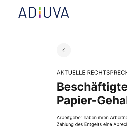
Skip
to
Go to landing page.
content
AKTUELLE RECHTSPRECH
Beschäftigt
Papier-Geha
Arbeitgeber haben ihren Arbeit
Zahlung des Entgelts eine Abrech