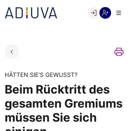
Skip
to
Go to landing page.
content
Willkommen
Registrierung
bei
per
ADIUVA
Kundennumme
HÄTTEN SIE’S GEWUSST?
Beim Rücktritt des
gesamten Gremiums
müssen Sie sich