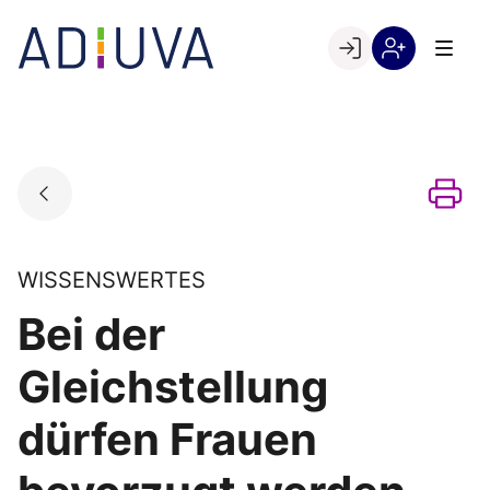
Skip
to
Go to landing page.
content
Willkommen
Registrierung
bei
per
ADIUVA
Kundennumme
WISSENSWERTES
Bei der
Gleichstellung
dürfen Frauen