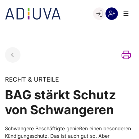
Skip
to
Go to landing page.
content
Willkommen
Registrierung
bei
per
ADIUVA
Kundennumme
RECHT & URTEILE
BAG stärkt Schutz
von Schwangeren
Schwangere Beschäftigte genießen einen besonderen
Kündigungsschutz. Das ist auch gut so. Aber