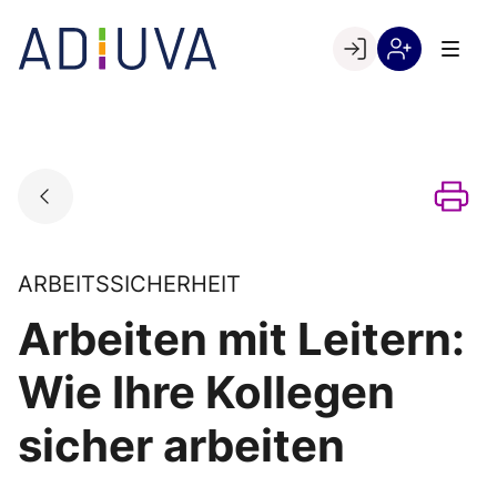
Skip
to
Go to landing page.
content
Willkommen
Registrierung
bei
per
ADIUVA
Kundennumme
ARBEITSSICHERHEIT
Arbeiten mit Leitern:
Wie Ihre Kollegen
sicher arbeiten