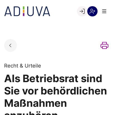
Skip
to
Go to landing page.
content
Willkommen
Registrierung
bei
per
ADIUVA
Kundennumme
Recht & Urteile
Als Betriebsrat sind
Sie vor behördlichen
Maßnahmen