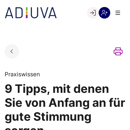
Skip
to
Go to landing page.
content
Willkommen
Registrierung
bei
per
ADIUVA
Kundennumme
Praxiswissen
9 Tipps, mit denen
Sie von Anfang an für
gute Stimmung