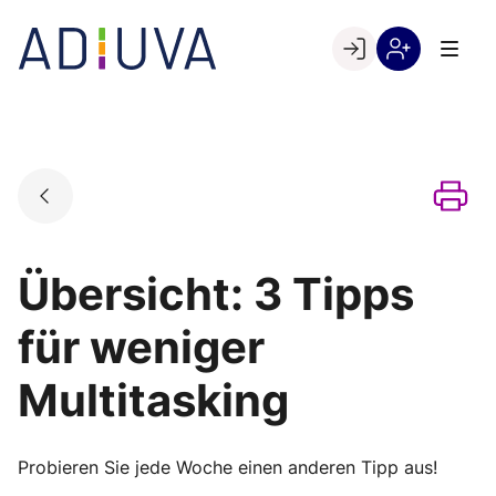
Skip
to
Go to landing page.
content
Willkommen
Registrierung
bei
per
ADIUVA
Kundennumme
Übersicht: 3 Tipps
für weniger
Multitasking
Probieren Sie jede Woche einen anderen Tipp aus!