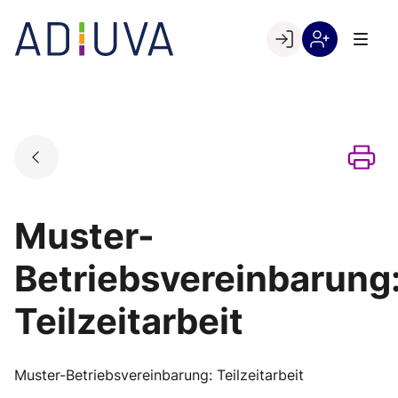
Skip
to
Go to landing page.
content
Willkommen
Registrierung
bei
per
ADIUVA
Kundennumme
Muster-
Betriebsvereinbarung
Teilzeitarbeit
Muster-Betriebsvereinbarung: Teilzeitarbeit