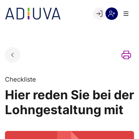
Skip
to
Go to landing page.
content
Willkommen
Registrierung
bei
per
ADIUVA
Kundennumme
Checkliste
Hier reden Sie bei der
Lohngestaltung mit