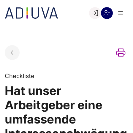
Skip
to
Go to landing page.
content
Willkommen
Registrierung
bei
per
ADIUVA
Kundennumme
Checkliste
Hat unser
Arbeitgeber eine
umfassende