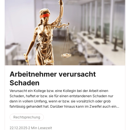
Arbeitnehmer verursacht
Schaden
Verursacht ein Kollege bzw. eine Kollegin bei der Arbeit einen
Schaden, haftet er bzw. sie für einen entstandenen Schaden nur
dann in vollem Umfang, wenn er bzw. sie vorsätzlich oder grob
fahrlässig gehandelt hat. Darüber hinaus kann im Zweifel auch ein
Mitverschulden Ihres Arbeitgebers die Haftung verringern. Wann das
konkret gegeben sein kann, lässt sich einer kürzlich veröffentlichten
Rechtsprechung
Entscheidung des Landesarbeitsgerichts Niedersachsen entnehmen
(4.4.2025, Az. 14 SLa 729/24).
22.12.2025
·
2 Min Lesezeit