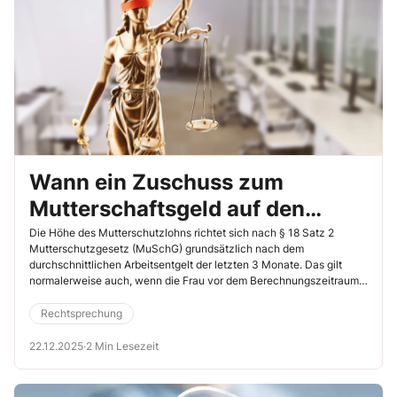
Wann ein Zuschuss zum
Mutterschaftsgeld auf den
Referenzzeitraum anzurechnen
Die Höhe des Mutterschutzlohns richtet sich nach § 18 Satz 2
Mutterschutzgesetz (MuSchG) grundsätzlich nach dem
ist
durchschnittlichen Arbeitsentgelt der letzten 3 Monate. Das gilt
normalerweise auch, wenn die Frau vor dem Berechnungszeitraum
mehr oder weniger verdient hat. Dieser Durchschnittsverdienst wird
nur ausnahmsweise dann nicht zugrunde gelegt, wenn die
Rechtsprechung
Vergütung der betroffenen Arbeitnehmerin in ungewöhnlichem Maß
schwankt. In diesem Fall ist dann auf den Durchschnittsverdienst
22.12.2025
·
2 Min Lesezeit
der letzten 12 Monate abzustellen. Wie sich eine Winterzulage, die
über 3 Monate geleistet wird, auf den Referenzzeitraum auswirkt,
musste jetzt das Bundesarbeitsgericht (BAG) entscheiden (9.9.2025,