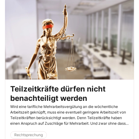
Teilzeitkräfte dürfen nicht
benachteiligt werden
Wird eine tarifliche Mehrarbeitsvergütung an die wöchentliche
Arbeitszeit geknüpft, muss eine eventuell geringere Arbeitszeit von
Teilzeitkräften berücksichtigt werden. Denn Teilzeitkräfte haben
einen Anspruch auf Zuschläge für Mehrarbeit. Und zwar ohne dass
die Tarifparteien zunächst etwaige diskriminierende Regelungen
nachbessern müssen (Bundesarbeitsgericht (BAG), 26.11.2025, Az. 5
Rechtsprechung