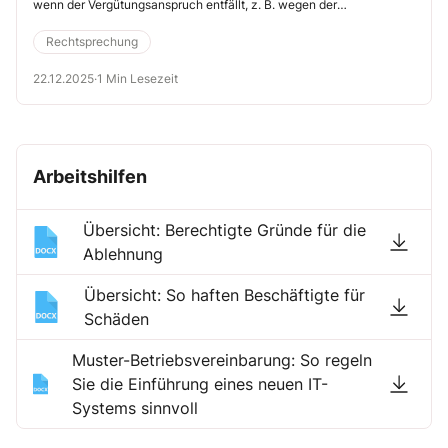
wenn der Vergütungsanspruch entfällt, z. B. wegen der
Inanspruchnahme einer Elternzeit oder auch einer langen
krankheitsbedingten Arbeitsunfähigkeit. Verzichtet er allerdings in
Rechtsprechung
einer solchen Situation auf die Rückforderung, obwohl er einen
entsprechenden Anspruch hätte, darf er nicht ohne Weiteres die
22.12.2025
·
1 Min Lesezeit
Übernahme der Leasingraten vom Arbeitnehmer bzw. der
Arbeitnehmerin verlangen (Landesarbeitsgericht Hessen, 16.5.2025,
Az. 10 SLa 1164/24).
Arbeitshilfen
Übersicht: Berechtigte Gründe für die
Ablehnung
Übersicht: So haften Beschäftigte für
Schäden
Muster-Betriebsvereinbarung: So regeln
Sie die Einführung eines neuen IT-
Systems sinnvoll