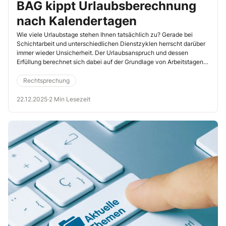
BAG kippt Urlaubsberechnung
nach Kalendertagen
Wie viele Urlaubstage stehen Ihnen tatsächlich zu? Gerade bei
Schichtarbeit und unterschiedlichen Dienstzyklen herrscht darüber
immer wieder Unsicherheit. Der Urlaubsanspruch und dessen
Erfüllung berechnet sich dabei auf der Grundlage von Arbeitstagen
und nicht von Kalendertagen. Das entschied das
Bundesarbeitsgericht (BAG) im Fall eines Notfallsanitäters
Rechtsprechung
(19.8.2025, Az. 9 AZR 216/24).
22.12.2025
·
2 Min Lesezeit