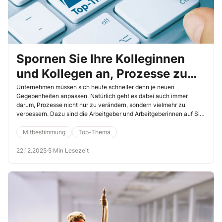
Spornen Sie Ihre Kolleginnen
und Kollegen an, Prozesse zu
verbessern
Unternehmen müssen sich heute schneller denn je neuen
Gegebenheiten anpassen. Natürlich geht es dabei auch immer
darum, Prozesse nicht nur zu verändern, sondern vielmehr zu
verbessern. Dazu sind die Arbeitgeber und Arbeitgeberinnen auf Sie
und Ihre Kolleginnen und Kollegen in der Belegschaft angewiesen.
Schließlich kennen die Kolleginnen und Kollegen, die einzelne
Mitbestimmung
Top-Thema
Prozesse umsetzen, diese viel besser als alle anderen. Sie können
deshalb das Verbesserungspotenzial schneller erkennen. Fragen, die
22.12.2025
·
5 Min Lesezeit
in diesem Zusammenhang auftreten, sollen im Rahmen eines
betrieblichen Vorschlag- und Verbesserungswesens von den
Kolleginnen und Kollegen beantwortet werden.