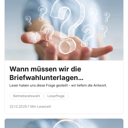
Az. 5 AZR 286/24).
Wann müssen wir die
Briefwahlunterlagen
automatisch verschicken?
Leser haben uns diese Frage gestellt – wir liefern die Antwort.
Betriebsratswahl
Leserfrage
22.12.2025
·
1 Min Lesezeit