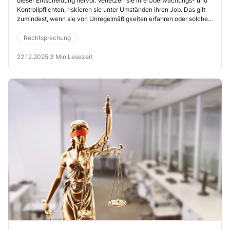
dieser Entscheidung hervor. Verletzen sie ihre Überwachungs- und
Kontrollpflichten, riskieren sie unter Umständen ihren Job. Das gilt
zumindest, wenn sie von Unregelmäßigkeiten erfahren oder solche
sogar mitunterzeichnen, ohne tätig zu werden und für Berichtigung
zu sorgen (Oberlandesgericht (OLG) Frankfurt/Main, 20.11.2025, Az.
Rechtsprechung
5 U 15/24).
22.12.2025
·
3 Min Lesezeit