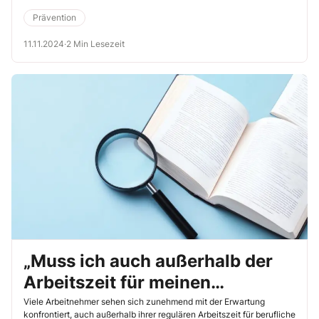
schwerbehinderten Mitarbeiters Schwierigkeiten abzeichnen.
Prävention
11.11.2024
·
2 Min Lesezeit
„Muss ich auch außerhalb der
Arbeitszeit für meinen
Dienstherrn erreichbar sein?“
Viele Arbeitnehmer sehen sich zunehmend mit der Erwartung
konfrontiert, auch außerhalb ihrer regulären Arbeitszeit für berufliche