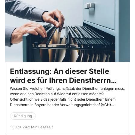
Entlassung: An dieser Stelle
wird es für Ihren Dienstherrn
riskant
Wissen Sie, welchen Prüfungsmaßstab der Dienstherr anlegen muss,
wenn er einen Beamten auf Widerruf entlassen möchte?
Offensichtlich weiß das jedenfalls nicht jeder Dienstherr. Einem
Dienstherrn in Bayern hat der Verwaltungsgerichtshof (VGH)
München Nachhilfe gegeben (31.7.2024, Az. 3 CS 24.846). Die
Überlegungen des Gerichts können Ihnen in vergleichbaren Fällen
Kündigung
helfen, Ihre Kollegin oder Ihren Kollegen zu unterstützen.
11.11.2024
·
2 Min Lesezeit