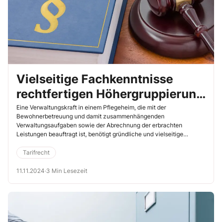
Vielseitige Fachkenntnisse
rechtfertigen Höhergruppierung
einer Verwaltungskraft
Eine Verwaltungskraft in einem Pflegeheim, die mit der
Bewohnerbetreuung und damit zusammenhängenden
Verwaltungsaufgaben sowie der Abrechnung der erbrachten
Leistungen beauftragt ist, benötigt gründliche und vielseitige
Fachkenntnisse im Sinne des Tarifvertrages für den öffentlichen
Dienst (TVöD) (Landesarbeitsgericht (LAG) Mecklenburg-
Tarifrecht
Vorpommern, 6.8.2024, Az. 5 SLa 2/24).
11.11.2024
·
3 Min Lesezeit