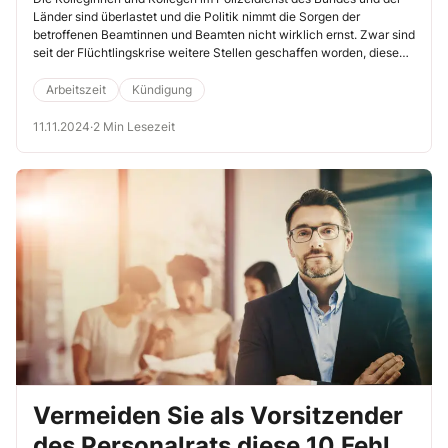
Länder sind überlastet und die Politik nimmt die Sorgen der
betroffenen Beamtinnen und Beamten nicht wirklich ernst. Zwar sind
seit der Flüchtlingskrise weitere Stellen geschaffen worden, diese
reichen aber nicht und sie helfen aktuell auch noch nicht, denn die
entsprechenden Anwärter müssen zunächst einmal eingestellt und
Arbeitszeit
Kündigung
ausgebildet werden. Helfen könnte die Reaktivierung von Beamten
im Ruhestand oder der Einsatz von angestellten Mitarbeitern für
11.11.2024
·
2 Min Lesezeit
Verwaltungsaufgaben.
Vermeiden Sie als Vorsitzender
des Personalrats diese 10 Fehler