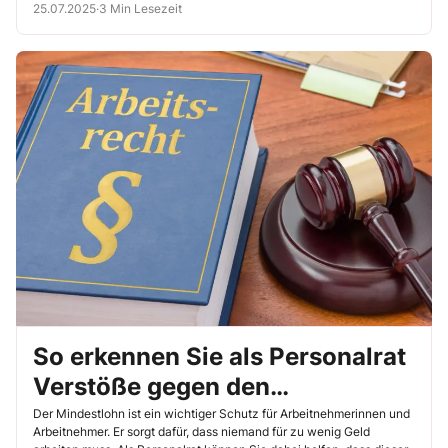
14.24).
25.07.2025
·
3 Min Lesezeit
So erkennen Sie als Personalrat
Verstöße gegen den
Mindestlohn
Der Mindestlohn ist ein wichtiger Schutz für Arbeitnehmerinnen und
Arbeitnehmer. Er sorgt dafür, dass niemand für zu wenig Geld