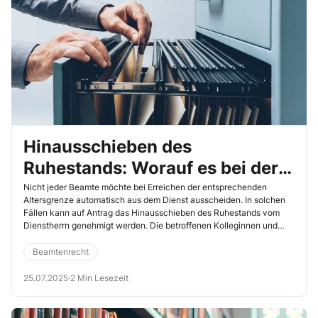
Hinausschieben des
Ruhestands: Worauf es bei der
Rücknahme der Bewilligung
Nicht jeder Beamte möchte bei Erreichen der entsprechenden
Altersgrenze automatisch aus dem Dienst ausscheiden. In solchen
ankommt
Fällen kann auf Antrag das Hinausschieben des Ruhestands vom
Dienstherrn genehmigt werden. Die betroffenen Kolleginnen und
Kollegen können dann länger arbeiten als eigentlich vorgesehen.
Das kann zum Beispiel für die eigene Finanzplanung wichtig sein.
Beamtenrecht
Wann der Dienstherr seine Bewilligung zurücknehmen darf, ergibt
sich aus einem aktuellen Beschluss des Verwaltungsgerichts (VG)
25.07.2025
·
2 Min Lesezeit
Göttingen (12.6.2025, Az. 3 B 119/25).