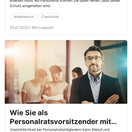
arbeiten muss. Als Personalrat können Sie dabei helfen, dass dieser
Schutz eingehalten wird.
Arbeitsrecht
Checkliste
25.07.2025
·
1 Min Lesezeit
Wie Sie als
Personalratsvorsitzender mit
Unpünktlichkeit umgehen
Unpünktlichkeit bei Personalratsmitgliedern kann Ablauf und