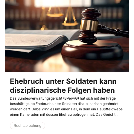
Ehebruch unter Soldaten kann
disziplinarische Folgen haben
Das Bundesverwaltungsgericht (BVerwG) hat sich mit der Frage
beschäftigt, ob Ehebruch unter Soldaten disziplinarisch geahndet
werden darf. Dabei ging es um einen Fall, in dem ein Hauptfeldwebel
einen Kameraden mit dessen Ehefrau betrogen hat. Das Gericht
bestätigte, dass ein solcher „Bruch der Kameradenehe“ eine
Verletzung der Kameradschaftspflicht ist und deshalb
Rechtsprechung
disziplinarische Konsequenzen haben kann (22.1.2025, Az. 2 WD