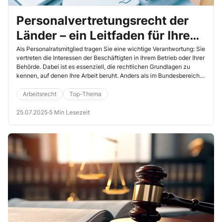
Personalvertretungsrecht der
Länder – ein Leitfaden für Ihre
Arbeit
Als Personalratsmitglied tragen Sie eine wichtige Verantwortung: Sie
vertreten die Interessen der Beschäftigten in Ihrem Betrieb oder Ihrer
Behörde. Dabei ist es essenziell, die rechtlichen Grundlagen zu
kennen, auf denen Ihre Arbeit beruht. Anders als im Bundesbereich
gilt in den Landesverwaltungen das jeweilige
Landespersonalvertretungsgesetz (LPVG). Jedes Bundesland hat
Arbeitsrecht
Top-Thema
eigene Regeln, die sich teilweise stark voneinander unterscheiden.
In diesem ausführlichen Artikel erfahren Sie, wie das
25.07.2025
·
5 Min Lesezeit
Personalvertretungsrecht der Länder funktioniert, welche Rechte
und Pflichten Sie haben und wie Sie diese in der Praxis erfolgreich
umsetzen können.