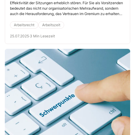
Effektivität der Sitzungen erheblich stören. Für Sie als Vorsitzenden
bedeutet das nicht nur organisatorischen Mehraufwand, sondern
auch die Herausforderung, das Vertrauen im Gremium zu erhalten
und die Arbeitsatmosphäre positiv zu gestalten. Doch wie gehen Sie
professionell und konstruktiv mit solchen Situationen um?
Arbeitsrecht
Arbeitszeit
25.07.2025
·
3 Min Lesezeit