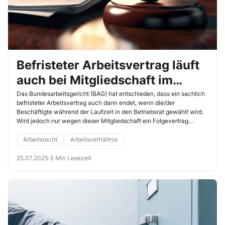
Befristeter Arbeitsvertrag läuft
auch bei Mitgliedschaft im
Personalrat aus
Das Bundesarbeitsgericht (BAG) hat entschieden, dass ein sachlich
befristeter Arbeitsvertrag auch dann endet, wenn die/der
Beschäftigte während der Laufzeit in den Betriebsrat gewählt wird.
Wird jedoch nur wegen dieser Mitgliedschaft ein Folgevertrag
verweigert, kann das rechtswidrig sein. Für Personalräte im
öffentlichen Dienst gilt dieses Urteil entsprechend (18.6.2025, Az. 7
Arbeitsrecht
Arbeitsverhältnis
AZR 50/24).
25.07.2025
·
3 Min Lesezeit