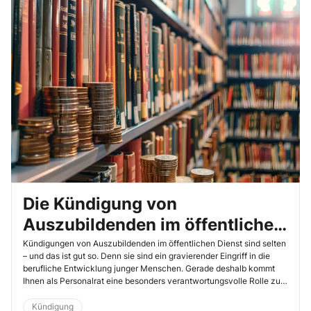
Die Kündigung von
Auszubildenden im öffentlichen
Dienst – so beraten Sie als
Kündigungen von Auszubildenden im öffentlichen Dienst sind selten
– und das ist gut so. Denn sie sind ein gravierender Eingriff in die
Personalrat richtig
berufliche Entwicklung junger Menschen. Gerade deshalb kommt
Ihnen als Personalrat eine besonders verantwortungsvolle Rolle zu:
Sie sind Kontrollinstanz, Ratgeber und Schutzschild zugleich. Doch
welche Rechtsgrundlagen gelten überhaupt? Und worauf sollten Sie
Kündigung