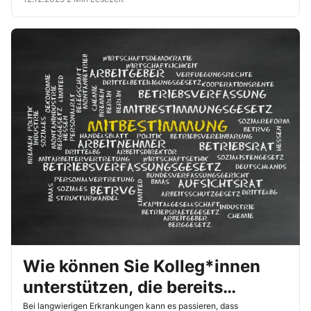
Wie können Sie Kolleg*innen
unterstützen, die bereits
„ausgesteuert“ sind?
Bei langwierigen Erkrankungen kann es passieren, dass