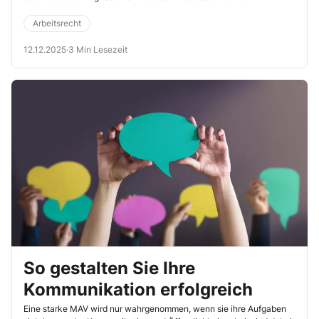
(Landessozialgericht Berlin-Brandenburg, 9.10.2025, Az. L 21 U
47/23).
Arbeitsrecht
12.12.2025
·
3 Min Lesezeit
So gestalten Sie Ihre
Kommunikation erfolgreich
Eine starke MAV wird nur wahrgenommen, wenn sie ihre Aufgaben