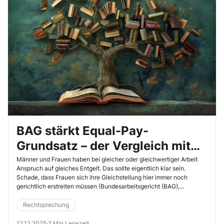
BAG stärkt Equal-Pay-
Grundsatz – der Vergleich mit
einem Mann reicht!
Männer und Frauen haben bei gleicher oder gleichwertiger Arbeit
Anspruch auf gleiches Entgelt. Das sollte eigentlich klar sein.
Schade, dass Frauen sich ihre Gleichstellung hier immer noch
gerichtlich erstreiten müssen (Bundesarbeitsgericht (BAG),
23.10.2025, Az. 8 AZR 300/24).
Rechtsprechung
12.12.2025
·
2 Min Lesezeit