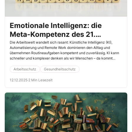
Emotionale Intelligenz: die
Meta-Kompetenz des 21.
Jahrhunderts
Die Arbeitswelt wandelt sich rasant: Künstliche Intelligenz (KI),
Automatisierung und Remote Work dominieren den Alltag und
übernehmen Routineaufgaben kompetent und zuverlässig. KI kann
schneller und komplexer denken als wir Menschen – da kommt
schnell die Frage auf, was uns Menschen eigentlich noch ausmacht.
Klar ist, dass die Digitalisierung den Mensch-Faktor nicht ersetzen
Arbeitsschutz
Gesundheitsschutz
kann. Im Gegenteil: Emotionale Kompetenz rückt in den Vordergrund.
Studien zeigen, dass die gute Zusammenarbeit in einer Dienststelle
12.12.2025
·
2 Min Lesezeit
von der emotionalen Intelligenz der Belegschaft abhängt. Haben Sie
als MAV sich schon mit diesem spannenden Thema
auseinandergesetzt?