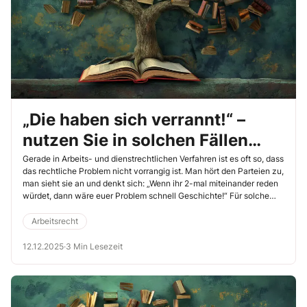
„Die haben sich verrannt!“ –
nutzen Sie in solchen Fällen
doch das Güterichterverfahren
Gerade in Arbeits- und dienstrechtlichen Verfahren ist es oft so, dass
das rechtliche Problem nicht vorrangig ist. Man hört den Parteien zu,
man sieht sie an und denkt sich: „Wenn ihr 2-mal miteinander reden
würdet, dann wäre euer Problem schnell Geschichte!“ Für solche
Fälle gibt es bei den Arbeitsgerichten (ArbG) den*die Güterichter*in.
Arbeitsrecht
12.12.2025
·
3 Min Lesezeit