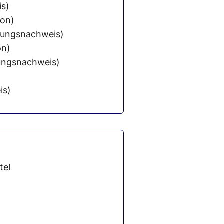
is)
ion)
sungsnachweis)
on)
ungsnachweis)
is)
tel