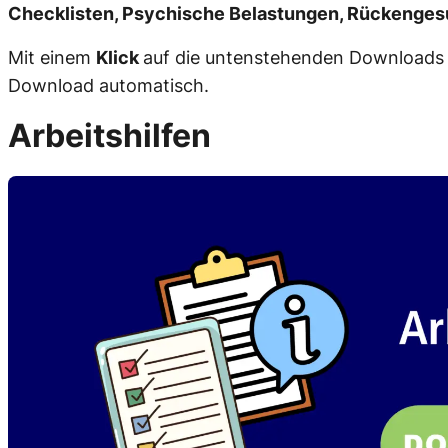
Checklisten, Psychische Belastungen, Rückenges
Mit einem
Klick
auf die untenstehenden Downloads ö
Download automatisch.
Arbeitshilfen
Go
to
the
specific
page.