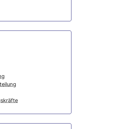
ng
teilung
gskräfte