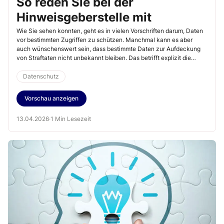
So reden Sie bei der
Hinweisgeberstelle mit
Wie Sie sehen konnten, geht es in vielen Vorschriften darum, Daten
vor bestimmten Zugriffen zu schützen. Manchmal kann es aber
auch wünschenswert sein, dass bestimmte Daten zur Aufdeckung
von Straftaten nicht unbekannt bleiben. Das betrifft explizit die
Beziehung zwischen Arbeitgebenden und Mitarbeitenden. Das
Hinweisgeberschutzgesetz (HinSchG) versucht, die Aufdeckung
Datenschutz
von Straftaten zu fördern und gleichzeitig auch
Arbeitgeberinteressen angemessen zu berücksichtigen.
Vorschau anzeigen
13.04.2026
·
1 Min Lesezeit