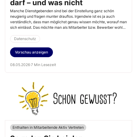
darf – und was nicht
Manche Dienstgebenden sind bei der Einstellung ganz schön
neugierig und fragen munter drauflos. Irgendwie ist es ja auch
verständlich, dass man möglichst genau wissen möchte, worauf man
sich einlässt. Das möchte man als Mitarbeiter bzw. Bewerber wohl
grundsätzlich genauso wissen. Es gibt hier aber einen
entscheidenden Unterschied zwischen Bewerber und
Datenschutz
Dienstgebendem.
Vorschau anzeigen
08.05.2026
·
7 Min Lesezeit
Enthalten in Mitarbeitende Aktiv Vertreten