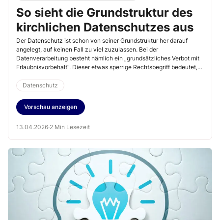
So sieht die Grundstruktur des
kirchlichen Datenschutzes aus
Der Datenschutz ist schon von seiner Grundstruktur her darauf
angelegt, auf keinen Fall zu viel zuzulassen. Bei der
Datenverarbeitung besteht nämlich ein „grundsätzliches Verbot mit
Erlaubnisvorbehalt“. Dieser etwas sperrige Rechtsbegriff bedeutet,
dass jegliche Datenverarbeitung zunächst einmal verboten ist – es
sei denn, sie ist im Einzelfall zugelassen.
Datenschutz
Vorschau anzeigen
13.04.2026
·
2 Min Lesezeit