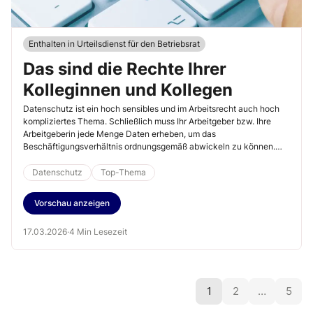
Enthalten in Urteilsdienst für den Betriebsrat
Das sind die Rechte Ihrer
Kolleginnen und Kollegen
Datenschutz ist ein hoch sensibles und im Arbeitsrecht auch hoch
kompliziertes Thema. Schließlich muss Ihr Arbeitgeber bzw. Ihre
Arbeitgeberin jede Menge Daten erheben, um das
Beschäftigungsverhältnis ordnungsgemäß abwickeln zu können.
Denn ohne entsprechende Daten könnte Ihr Arbeitgeber bzw. Ihre
Arbeitgeberin kein Gehalt auszahlen oder Entgeltfortzahlung leisten,
Datenschutz
Top-Thema
geschweige denn eine Abfindung berechnen. Ihr Arbeitgeber bzw.
Ihre Arbeitgeberin ist allerdings grundsätzlich verpflichtet, so wenige
Vorschau anzeigen
Daten wie möglich zu erheben. Was das für Ihre Kolleginnen und
Kollegen in der Praxis bedeutet, lesen Sie im Folgenden.
17.03.2026
·
4 Min Lesezeit
1
2
…
5