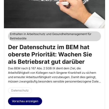
Enthalten in Arbeitsschutz und Gesundheitsmanagement für
Betriebsräte
Der Datenschutz im BEM hat
oberste Priorität: Wachen Sie
als Betriebsrat gut darüber
Das BEM nach § 167 Abs. 2 SGB IX dient dem Ziel, die
Arbeitsfähigkeit von Kollegen nach längerer Krankheit zu sichern
und erneuter Arbeitsunfähigkeit vorzubeugen. Damit dies gelingt,
müssen zwangsläufig besonders sensible personenbezogene Daten,
insbesondere Gesundheitsdaten, verarbeitet werden. Sie als
Betriebsrat haben hier eine besondere Rolle: Sie gestalten nicht nur
Datenschutz
den BEM-Prozess und sind im Einzelfall bei Gesprächen dabei,
sondern sind auch die Kontrollinstanz für die Einhaltung
Vorschau anzeigen
datenschutzrechtlicher Vorgaben. In diesem Artikel finden Sie alle
Informationen, um klare Strukturen für den Datenschutz im BEM zu