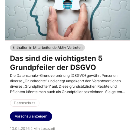
Enthalten in Mitarbeitende Aktiv Vertreten
Das sind die wichtigsten 5
Grundpfeiler der DSGVO
Die Datenschutz-Grundverordnung (DSGVO) gewährt Personen
diverse „Grundrechte“ und erlegt umgekehrt den Verantwortlichen
diverse „Grundpflichten“ auf. Diese grundsätzlichen Rechte und
Pflichten könnte man auch als Grundpfeiler bezeichnen. Sie gelten
zumindest mittelbar auch im kirchlichen Arbeitsrecht und finden sich
regelmäßig auch in den kirchlichen Datenschutzgesetzen wieder.
Datenschutz
Einige der wichtigsten Grundpfeiler werden nachfolgend dargestellt.
Vorschau anzeigen
13.04.2026
·
2 Min Lesezeit