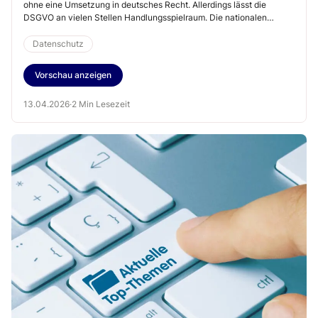
ohne eine Umsetzung in deutsches Recht. Allerdings lässt die
DSGVO an vielen Stellen Handlungsspielraum. Die nationalen
staatlichen sowie die kirchlichen Gesetze müssen daher die DSGVO
beachten.
Datenschutz
Vorschau anzeigen
13.04.2026
·
2 Min Lesezeit