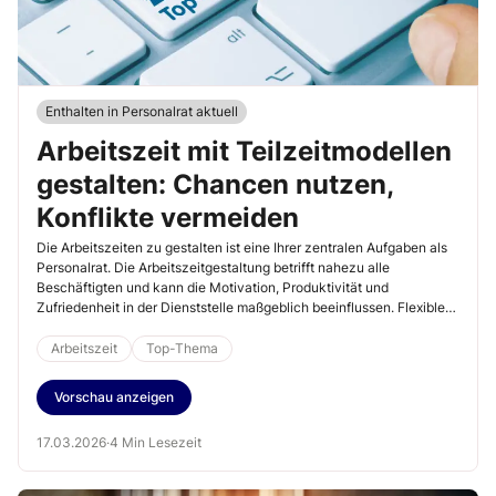
Enthalten in Personalrat aktuell
Arbeitszeit mit Teilzeitmodellen
gestalten: Chancen nutzen,
Konflikte vermeiden
Die Arbeitszeiten zu gestalten ist eine Ihrer zentralen Aufgaben als
Personalrat. Die Arbeitszeitgestaltung betrifft nahezu alle
Beschäftigten und kann die Motivation, Produktivität und
Zufriedenheit in der Dienststelle maßgeblich beeinflussen. Flexible
Arbeitszeitmodelle, Homeoffice oder Teilzeit bieten große Chancen,
stellen Behörden aber auch vor organisatorische
Arbeitszeit
Top-Thema
Herausforderungen.
Vorschau anzeigen
17.03.2026
·
4 Min Lesezeit