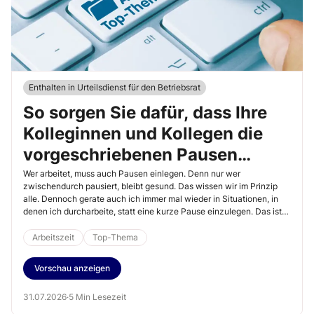
Enthalten in Urteilsdienst für den Betriebsrat
So sorgen Sie dafür, dass Ihre
Kolleginnen und Kollegen die
vorgeschriebenen Pausen
einhalten
Wer arbeitet, muss auch Pausen einlegen. Denn nur wer
zwischendurch pausiert, bleibt gesund. Das wissen wir im Prinzip
alle. Dennoch gerate auch ich immer mal wieder in Situationen, in
denen ich durcharbeite, statt eine kurze Pause einzulegen. Das ist
allerdings nicht richtig. Denn Pausenzeiten sind keine Arbeitszeit
und müssen eingehalten werden. Zumindest die Einhaltung der
Arbeitszeit
Top-Thema
gesetzlichen Mindestpausen ist verpflichtend. Wie Sie als
Betriebsrat auf die Einhaltung der Pausenzeiten Einfluss nehmen
Vorschau anzeigen
können, lesen Sie im Folgenden.
31.07.2026
·
5 Min Lesezeit