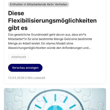
Enthalten in Mitarbeitende Aktiv Vertreten
Diese
Flexibilisierungsmöglichkeiten
gibt es
Das gesetzliche Grundmodell geht davon aus, dass ein*e
Mitarbeiter*in für eine bestimmte Menge Geld eine bestimmte
Menge an Arbeit leistet. Ein starres Modell ohne
Abweichungsmöglichkeiten würde den Anforderungen und
Wünschen der modernen Arbeitswelt oft nicht gerecht. Es haben
sich daher in der Praxis die unterschiedlichsten Arbeitszeitmodelle
Arbeitszeit
herausgebildet.
Vorschau anzeigen
13.03.2026
·
3 Min Lesezeit