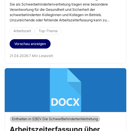
Betrieb durch
Sie als Schwerbehindertenvertretung tragen eine besondere
Verantwortung für die Gesundheit und Sicherheit der
schwerbehinderten Kolleginnen und Kollegen im Betrieb.
Unzureichende oder fehlende Arbeitszeiterfassung kann zu
Überlastung, fehlenden Pausen oder Überschreitung von
Höchstarbeitszeiten führen – Risiken, die für schwerbehinderte
Arbeitszeit
Top-Thema
Mitarbeitende besonders gravierend sein können.
Vorschau anzeigen
21.04.2026
·
7 Min Lesezeit
Enthalten in S|B|V Die SchwerBehindertenVertretung
Arbeitszeiterfassung über