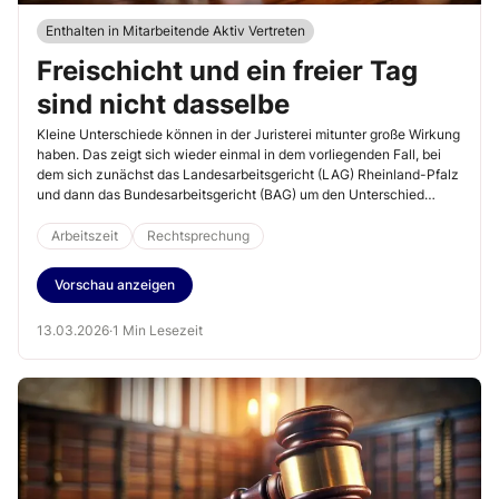
Enthalten in Mitarbeitende Aktiv Vertreten
Freischicht und ein freier Tag
sind nicht dasselbe
Kleine Unterschiede können in der Juristerei mitunter große Wirkung
haben. Das zeigt sich wieder einmal in dem vorliegenden Fall, bei
dem sich zunächst das Landesarbeitsgericht (LAG) Rheinland-Pfalz
und dann das Bundesarbeitsgericht (BAG) um den Unterschied
zwischen einer Freischicht und einem freien Tag bzw. einem
sogenannten Ersatzruhetag zu kümmern hatten.
Arbeitszeit
Rechtsprechung
Vorschau anzeigen
13.03.2026
·
1 Min Lesezeit