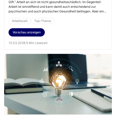
Gift.“ Arbeit an sich ist nicht gesundheitsschädlich. Im Gegenteil:
Arbeit ist sinnstiftend und kann damit auch entscheidend zur
psychischen und auch physischen Gesundheit beitragen. Aber ein
Zuviel an Arbeit kann der Gesundheit schaden. Daher hat der
Gesetzgeber ein Arbeitszeitgesetz (ArbZG) geschaffen, das die
Arbeitszeit
Top-Thema
Arbeitszeit begrenzt und dabei auch dem Gesundheitsschutz dienen
soll. Dabei muss die Arbeitszeit „im Rahmen“ bleiben – und zwar
Vorschau anzeigen
nicht nur im sprichwörtlichen Sinne, sondern auch rechtstechnisch.
13.03.2026
·
5 Min Lesezeit