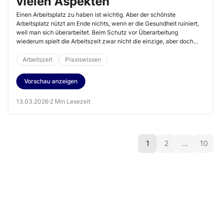
vielen Aspekten
Einen Arbeitsplatz zu haben ist wichtig. Aber der schönste
Arbeitsplatz nützt am Ende nichts, wenn er die Gesundheit ruiniert,
weil man sich überarbeitet. Beim Schutz vor Überarbeitung
wiederum spielt die Arbeitszeit zwar nicht die einzige, aber doch
eine wichtige Rolle. Gesundheit und Regelung der Arbeitszeit sollten
daher ganz oben in der Prioritätenliste stehen.
Arbeitszeit
Praxiswissen
Vorschau anzeigen
13.03.2026
·
2 Min Lesezeit
1
2
…
10